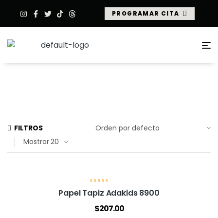
PROGRAMAR CITA
FILTROS
Mostrar
V
Papel Tapiz Adakids 8900
a
l
$
207.00
o
r