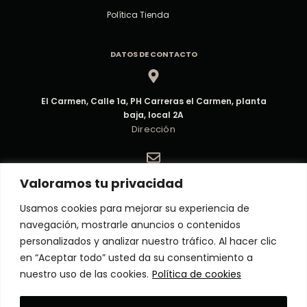
Política Tienda
DATOS DE CONTACTO
El Carmen, Calle 1a, PH Carreras el Carmen, planta
baja, local 2A
Dirección
Valoramos tu privacidad
ventas@decorpma.com
Correo electrónico
Usamos cookies para mejorar su experiencia de
navegación, mostrarle anuncios o contenidos
personalizados y analizar nuestro tráfico. Al hacer clic
(+507) 6909-6295
en “Aceptar todo” usted da su consentimiento a
Atención al Cliente
nuestro uso de las cookies.
Política de cookies