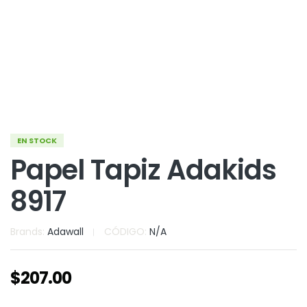
EN STOCK
Papel Tapiz Adakids
8917
Brands:
Adawall
CÓDIGO:
N/A
$
207.00