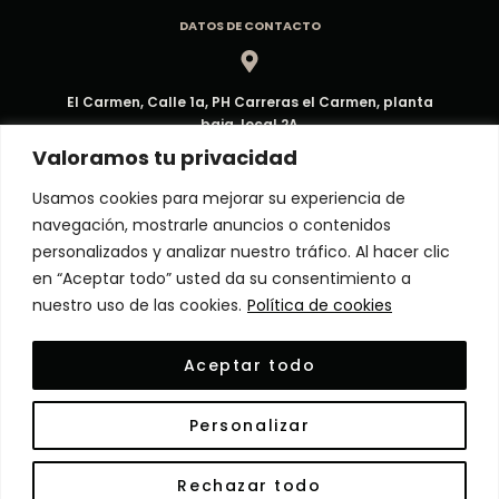
DATOS DE CONTACTO
El Carmen, Calle 1a, PH Carreras el Carmen, planta
baja, local 2A
Dirección
Valoramos tu privacidad
Usamos cookies para mejorar su experiencia de
navegación, mostrarle anuncios o contenidos
ventas@decorpma.com
personalizados y analizar nuestro tráfico. Al hacer clic
Correo electrónico
en “Aceptar todo” usted da su consentimiento a
nuestro uso de las cookies.
Política de cookies
(+507) 6909-6295
Aceptar todo
Atención al Cliente
Personalizar
© Copyright 2024 Decor Panamá. Todos los derechos
Rechazar todo