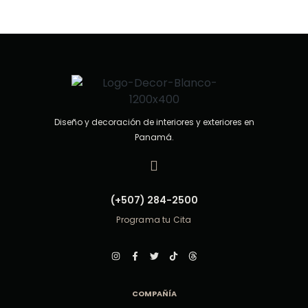
0
d
e
5
Diseño y decoración de interiores y exteriores en
Panamá.
(+507) 284-2500
Programa tu Cita
COMPAÑÍA