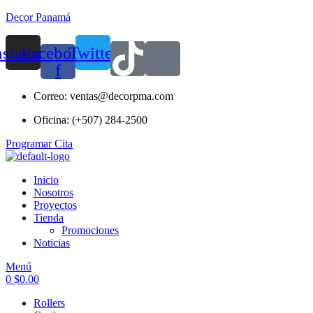
Decor Panamá
nstagram
Facebook-
Twitter
f
Correo: ventas@decorpma.com
Oficina: (+507) 284-2500
Programar Cita
Inicio
Nosotros
Proyectos
Tienda
Promociones
Noticias
Menú
0
$
0.00
Rollers