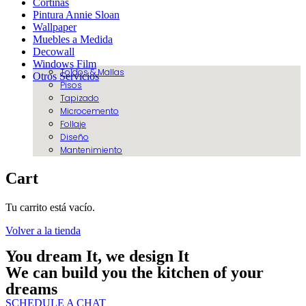
Cortinas
Pintura Annie Sloan
Wallpaper
Muebles a Medida
Decowall
Windows Film
Toldos & Mallas
Otros Servicios
Pisos
Tapizado
Microcemento
Follaje
Diseño
Mantenimiento
Cart
Tu carrito está vacío.
Volver a la tienda
You dream It, we design It
We can build you the kitchen of your
dreams
SCHEDULE A CHAT