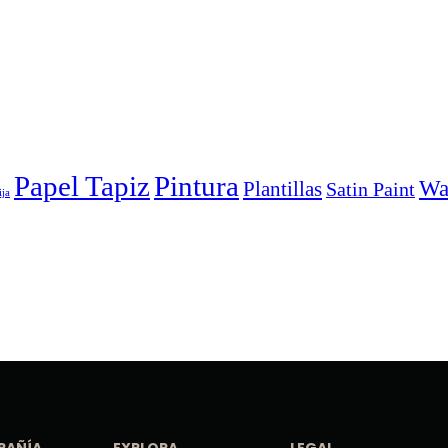
Papel Tapiz
Pintura
Wal
Plantillas
Satin Paint
ija
PAÑÍA
EXPLORA
LEGAL