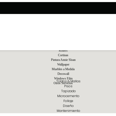
Rollers
Cortinas
Pintura Annie Sloan
Wallpaper
Muebles a Medida
Decowall
Windows Film
Toldos & Mallas
Otros Servicios
Pisos
Tapizado
Microcemento
Follaje
Diseño
Mantenimiento