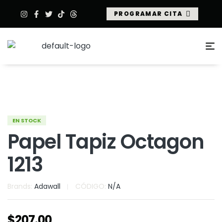
PROGRAMAR CITA
EN STOCK
Papel Tapiz Octagon
1213
Brands:
Adawall
CÓDIGO:
N/A
$
207.00