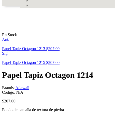
En Stock
Ant.
Papel Tapiz Octagon 1213
$
207.00
Sig.
Papel Tapiz Octagon 1215
$
207.00
Papel Tapiz Octagon 1214
Brands:
Adawall
Código:
N/A
$
207.00
Fondo de pantalla de textura de piedra.