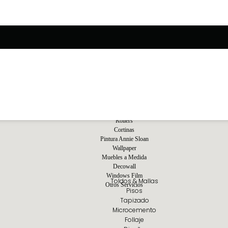
Rollers
Cortinas
Pintura Annie Sloan
Wallpaper
Muebles a Medida
Decowall
Windows Film
Toldos & Mallas
Otros Servicios
Pisos
Tapizado
Microcemento
Follaje