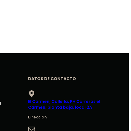
DATOS DE CONTACTO
El Carmen, Calle 1a, PH Carreras el
d
Carmen, planta baja, local 2A
Dirección