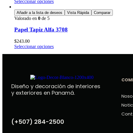
Seleccionar opciones
Añadir a la lista de deseos
Vista Rápida
Comparar
Valorado en
0
de 5
Papel Tapiz Alfa 3708
$
243.00
Seleccionar opciones
COM
Diseño y decoración de interiores
y exteriores en Panamá.
Noso
Notic
Cont
(+507) 284-2500