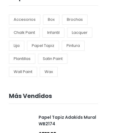
Accesorios
Box
Brochas
Chalk Paint
Infantil
Lacquer
Lija
Papel Tapiz
Pintura
Plantillas
Satin Paint
Wall Paint
Wax
Más Vendidos
Papel Tapiz Adakids Mural
WB2174