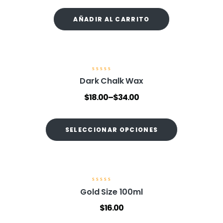
a
d
o
AÑADIR AL CARRITO
e
n
0
d
e
5
V
Dark Chalk Wax
a
l
$
18.00
–
$
34.00
o
r
a
d
o
SELECCIONAR OPCIONES
e
n
0
d
e
5
V
Gold Size 100ml
a
l
$
16.00
o
r
a