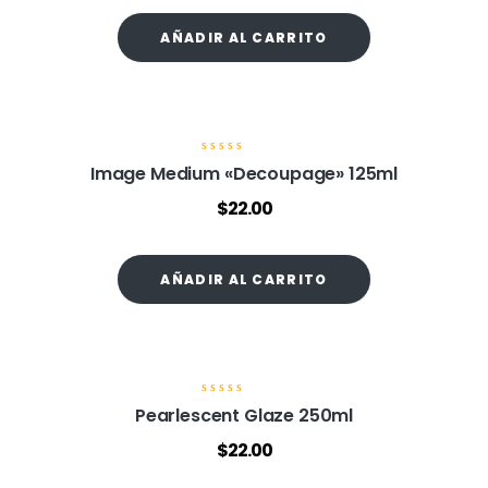
d
o
AÑADIR AL CARRITO
e
n
0
d
e
5
V
Image Medium «Decoupage» 125ml
a
l
$
22.00
o
r
a
d
o
AÑADIR AL CARRITO
e
n
0
d
e
5
V
Pearlescent Glaze 250ml
a
l
$
22.00
o
r
a