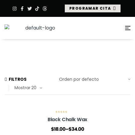
PROGRAMAR CITA
FILTROS
Mostrar
V
Black Chalk Wax
a
l
$
18.00
–
$
34.00
o
r