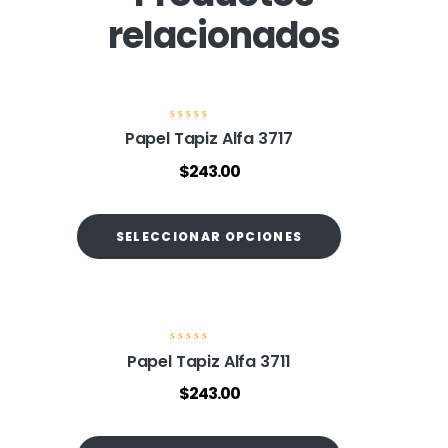
relacionados
V
Papel Tapiz Alfa 3717
a
l
$
243.00
o
r
a
d
o
SELECCIONAR OPCIONES
e
n
0
d
e
5
V
Papel Tapiz Alfa 3711
a
l
$
243.00
o
r
a
d