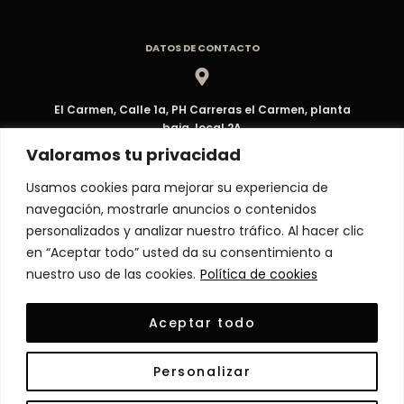
DATOS DE CONTACTO
El Carmen, Calle 1a, PH Carreras el Carmen, planta
baja, local 2A
Dirección
Valoramos tu privacidad
Usamos cookies para mejorar su experiencia de
navegación, mostrarle anuncios o contenidos
ventas@decorpma.com
personalizados y analizar nuestro tráfico. Al hacer clic
Correo electrónico
en “Aceptar todo” usted da su consentimiento a
nuestro uso de las cookies.
Política de cookies
(+507) 6909-6295
Aceptar todo
Atención al Cliente
Personalizar