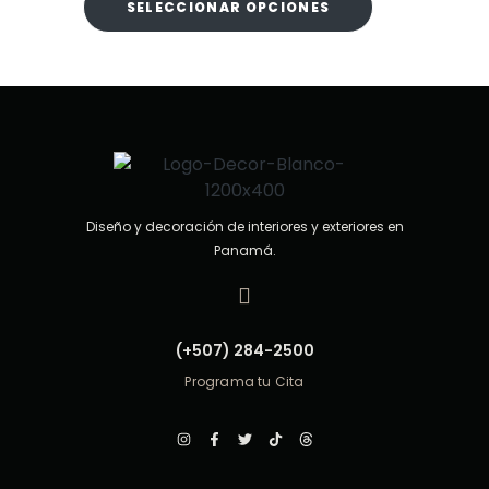
SELECCIONAR OPCIONES
e
n
0
d
e
5
Diseño y decoración de interiores y exteriores en
Panamá.
(+507) 284-2500
Programa tu Cita