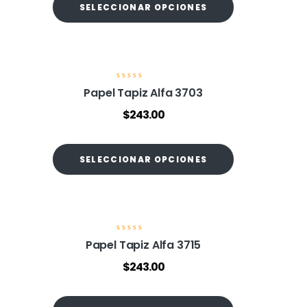
o
SELECCIONAR OPCIONES
e
n
0
d
e
5
V
Papel Tapiz Alfa 3703
a
l
$
243.00
o
r
a
d
o
SELECCIONAR OPCIONES
e
n
0
d
e
5
V
Papel Tapiz Alfa 3715
a
l
$
243.00
o
r
a
d
o