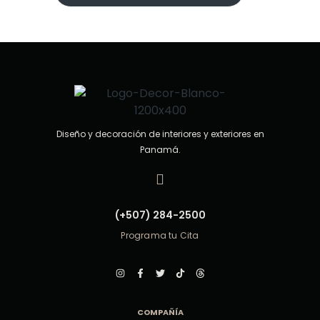
n
0
d
e
5
Diseño y decoración de interiores y exteriores en
Panamá.
(+507) 284-2500
Programa tu Cita
COMPAÑÍA