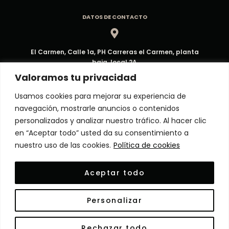
DATOS DE CONTACTO
El Carmen, Calle 1a, PH Carreras el Carmen, planta
baja, local 2A
Dirección
Valoramos tu privacidad
Usamos cookies para mejorar su experiencia de
navegación, mostrarle anuncios o contenidos
ventas@decorpma.com
personalizados y analizar nuestro tráfico. Al hacer clic
Correo electrónico
en “Aceptar todo” usted da su consentimiento a
nuestro uso de las cookies.
Política de cookies
(+507) 6909-6295
Aceptar todo
Atención al Cliente
Personalizar
© Copyright 2024 Decor Panamá. Todos los derechos
Rechazar todo