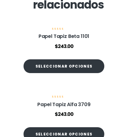
relacionados
V
Papel Tapiz Beta 1101
a
l
$
243.00
o
r
a
d
o
SELECCIONAR OPCIONES
e
n
0
d
e
5
V
Papel Tapiz Alfa 3709
a
l
$
243.00
o
r
a
d
o
SELECCIONAR OPCIONES
e