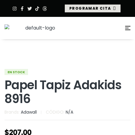
PROGRAMAR CITA
EN STOCK
Papel Tapiz Adakids
8916
Brands:
Adawall
CÓDIGO:
N/A
$
207.00