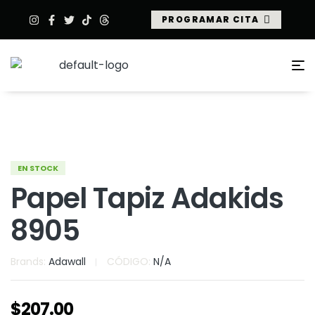
PROGRAMAR CITA
EN STOCK
Papel Tapiz Adakids
8905
Brands:
Adawall
CÓDIGO:
N/A
$
207.00