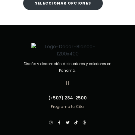
o
SELECCIONAR OPCIONES
e
n
0
d
e
5
Diseño y decoración de interiores y exteriores en
Panamá.
(+507) 284-2500
Programa tu Cita