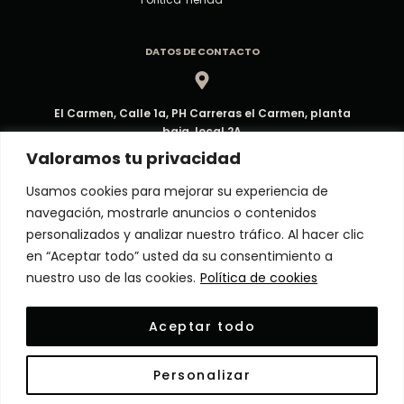
DATOS DE CONTACTO
El Carmen, Calle 1a, PH Carreras el Carmen, planta
baja, local 2A
Dirección
Valoramos tu privacidad
Usamos cookies para mejorar su experiencia de
navegación, mostrarle anuncios o contenidos
ventas@decorpma.com
personalizados y analizar nuestro tráfico. Al hacer clic
Correo electrónico
en “Aceptar todo” usted da su consentimiento a
nuestro uso de las cookies.
Política de cookies
(+507) 6909-6295
Aceptar todo
Atención al Cliente
Personalizar