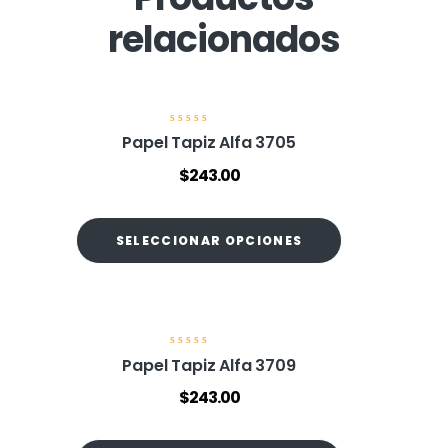
relacionados
V
Papel Tapiz Alfa 3705
a
l
$
243.00
o
r
a
d
o
SELECCIONAR OPCIONES
e
n
0
d
e
5
V
Papel Tapiz Alfa 3709
a
l
$
243.00
o
r
a
d