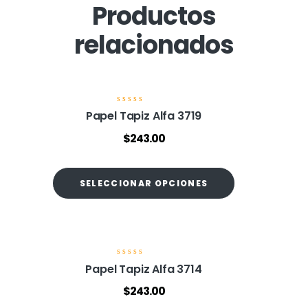
Productos
relacionados
V
Papel Tapiz Alfa 3719
a
l
$
243.00
o
r
a
d
o
SELECCIONAR OPCIONES
e
n
0
d
e
5
V
Papel Tapiz Alfa 3714
a
l
$
243.00
o
r