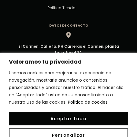
Política Tienda
DATOS DE CONTACTO
El Carmen, Calle 1a, PH Carreras el Carmen, planta
baja, local 2A
Dirección
Valoramos tu privacidad
Usamos cookies para mejorar su experiencia de
navegación, mostrarle anuncios o contenidos
ventas@decorpma.com
personalizados y analizar nuestro tráfico. Al hacer clic
Correo electrónico
en “Aceptar todo” usted da su consentimiento a
nuestro uso de las cookies.
Política de cookies
(+507) 6909-6295
Aceptar todo
Atención al Cliente
Personalizar