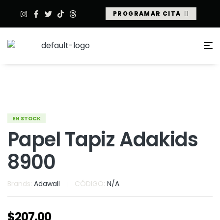
PROGRAMAR CITA
EN STOCK
Papel Tapiz Adakids
8900
Brands:
Adawall
CÓDIGO:
N/A
$
207.00