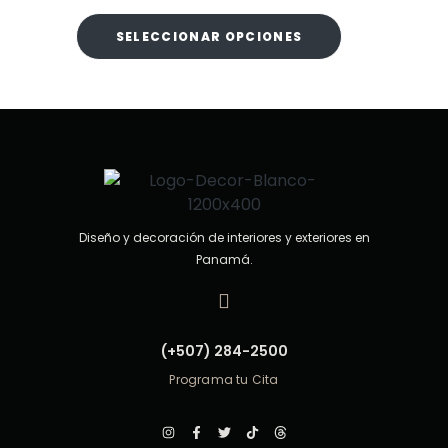
a
d
o
SELECCIONAR OPCIONES
e
n
0
d
e
5
Diseño y decoración de interiores y exteriores en
Panamá.
(+507) 284-2500
Programa tu Cita