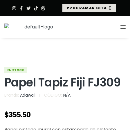
PROGRAMAR CITA
EN STOCK
Papel Tapiz Fiji FJ309
Brands:
Adawall
CÓDIGO:
N/A
$
355.50
Papel pintado mural con estampado de elefante.