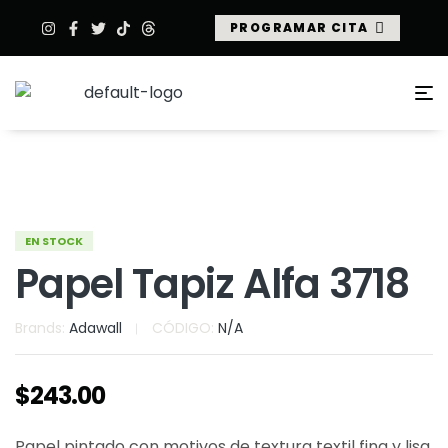
PROGRAMAR CITA
EN STOCK
Papel Tapiz Alfa 3718
Brands:
Adawall
CÓDIGO:
N/A
$
243.00
Papel pintado con motivos de textura textil fina y lisa.