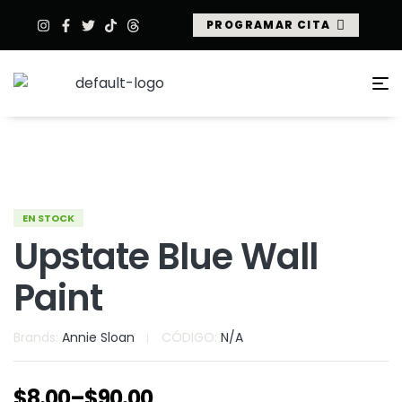
PROGRAMAR CITA
EN STOCK
Upstate Blue Wall
Paint
Brands:
Annie Sloan
CÓDIGO:
N/A
$
8.00
–
$
90.00