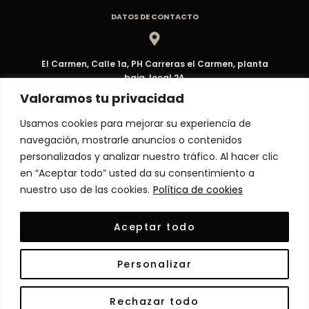
DATOS DE CONTACTO
El Carmen, Calle 1a, PH Carreras el Carmen, planta
baja, local 2A
Dirección
Valoramos tu privacidad
Usamos cookies para mejorar su experiencia de
navegación, mostrarle anuncios o contenidos
ventas@decorpma.com
personalizados y analizar nuestro tráfico. Al hacer clic
Correo electrónico
en “Aceptar todo” usted da su consentimiento a
nuestro uso de las cookies.
Política de cookies
(+507) 6909-6295
Aceptar todo
Atención al Cliente
Personalizar
© Copyright 2024 Decor Panamá. Todos los derechos
Rechazar todo