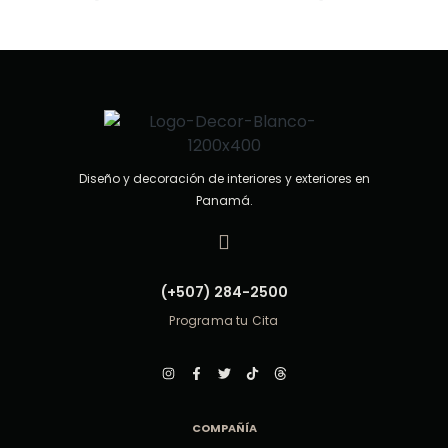
0
d
e
5
Diseño y decoración de interiores y exteriores en
Panamá.
(+507) 284-2500
Programa tu Cita
COMPAÑÍA