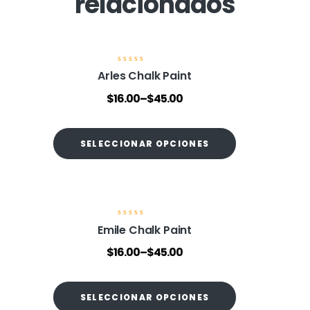
relacionados
V
Arles Chalk Paint
a
l
$
16.00
–
$
45.00
o
r
a
d
o
SELECCIONAR OPCIONES
e
n
0
d
e
5
V
Emile Chalk Paint
a
l
$
16.00
–
$
45.00
o
r
a
d
o
SELECCIONAR OPCIONES
e