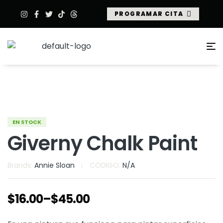
PROGRAMAR CITA
EN STOCK
Giverny Chalk Paint
Brands:
Annie Sloan
CÓDIGO:
N/A
$
16.00
–
$
45.00