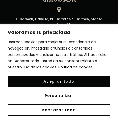
DATOS DE CONTACTO
El Carmen, Calle 1a, PH Carreras el Carmen, planta
baja, local 2A
Dirección
Valoramos tu privacidad
Usamos cookies para mejorar su experiencia de
navegación, mostrarle anuncios o contenidos
ventas@decorpma.com
personalizados y analizar nuestro tráfico. Al hacer clic
Correo electrónico
en “Aceptar todo” usted da su consentimiento a
nuestro uso de las cookies.
Política de cookies
(+507) 6909-6295
Aceptar todo
Atención al Cliente
Personalizar
© Copyright 2024 Decor Panamá. Todos los derechos
Rechazar todo
reservados. Powered by
HighTech
.