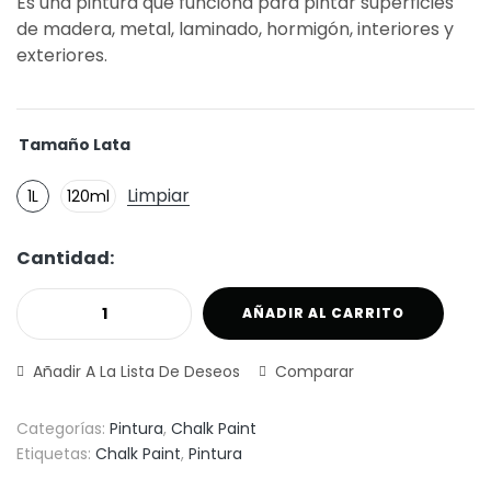
Es una pintura que funciona para pintar superficies
de madera, metal, laminado, hormigón, interiores y
exteriores.
Tamaño Lata
Limpiar
1L
120ml
Cantidad:
AÑADIR AL CARRITO
Añadir A La Lista De Deseos
Comparar
Categorías:
Pintura
,
Chalk Paint
Etiquetas:
Chalk Paint
,
Pintura