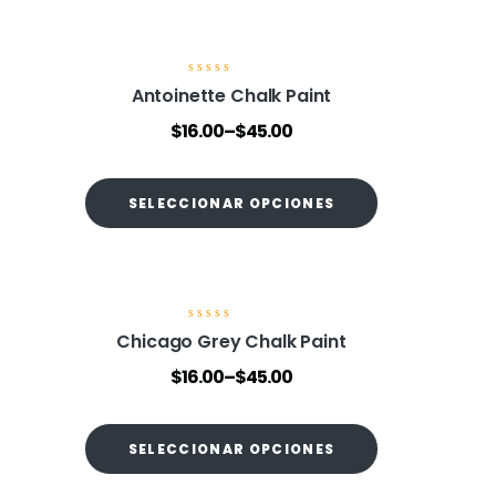
d
e
5
V
Antoinette Chalk Paint
a
l
$
16.00
–
$
45.00
o
r
a
d
o
SELECCIONAR OPCIONES
e
n
0
d
e
5
V
Chicago Grey Chalk Paint
a
l
$
16.00
–
$
45.00
o
r
a
d
o
SELECCIONAR OPCIONES
e
n
0