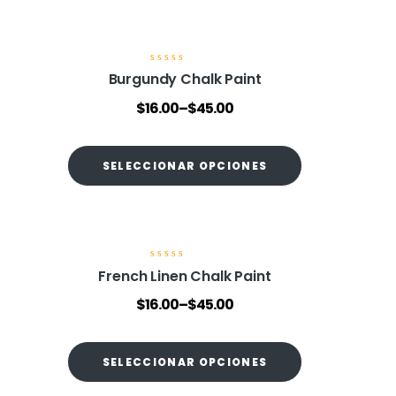
V
Burgundy Chalk Paint
a
l
$
16.00
–
$
45.00
o
r
a
d
o
SELECCIONAR OPCIONES
e
n
0
d
e
5
V
French Linen Chalk Paint
a
l
$
16.00
–
$
45.00
o
r
a
d
o
SELECCIONAR OPCIONES
e
n
0