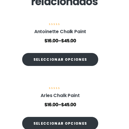
relacionados
V
Antoinette Chalk Paint
a
l
$
16.00
–
$
45.00
o
r
a
d
o
SELECCIONAR OPCIONES
e
n
0
d
e
5
V
Arles Chalk Paint
a
l
$
16.00
–
$
45.00
o
r
a
d
o
SELECCIONAR OPCIONES
e