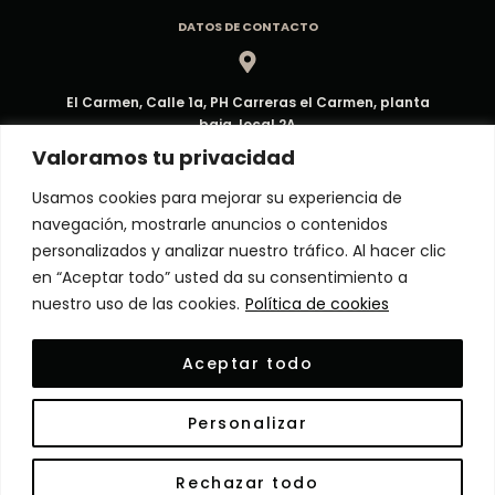
DATOS DE CONTACTO
El Carmen, Calle 1a, PH Carreras el Carmen, planta
baja, local 2A
Dirección
Valoramos tu privacidad
Usamos cookies para mejorar su experiencia de
navegación, mostrarle anuncios o contenidos
ventas@decorpma.com
personalizados y analizar nuestro tráfico. Al hacer clic
Correo electrónico
en “Aceptar todo” usted da su consentimiento a
nuestro uso de las cookies.
Política de cookies
(+507) 6909-6295
Aceptar todo
Atención al Cliente
Personalizar
© Copyright 2024 Decor Panamá. Todos los derechos
Rechazar todo