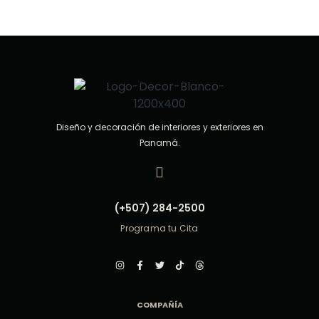
0
d
e
5
Diseño y decoración de interiores y exteriores en
Panamá.
(+507) 284-2500
Programa tu Cita
COMPAÑÍA