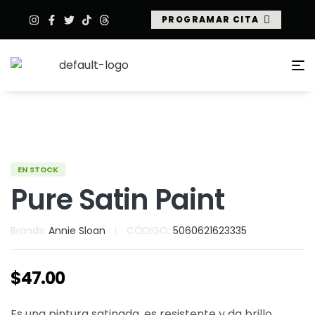
PROGRAMAR CITA
EN STOCK
Pure Satin Paint
Brands:
Annie Sloan
CÓDIGO:
5060621623335
$
47.00
Es una pintura satinada, es resistente y da brillo