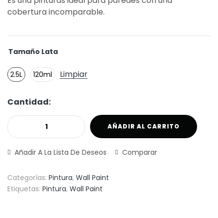
Es una pinturas ideal para paredes con una
cobertura incomparable.
Tamaño Lata
Limpiar
2.5L
120ml
Cantidad:
AÑADIR AL CARRITO
Añadir A La Lista De Deseos
Comparar
Categorías:
Pintura
,
Wall Paint
Etiquetas:
Pintura
,
Wall Paint