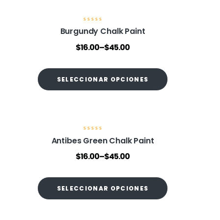
V
Burgundy Chalk Paint
a
l
$
16.00
–
$
45.00
o
r
a
d
o
SELECCIONAR OPCIONES
e
n
0
d
e
5
V
Antibes Green Chalk Paint
a
l
$
16.00
–
$
45.00
o
r
a
d
o
SELECCIONAR OPCIONES
e
n
0
d
e