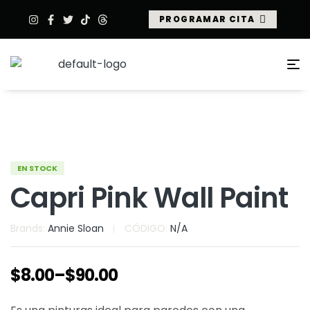
PROGRAMAR CITA
EN STOCK
Capri Pink Wall Paint
Brands:
Annie Sloan
CÓDIGO:
N/A
$
8.00
–
$
90.00