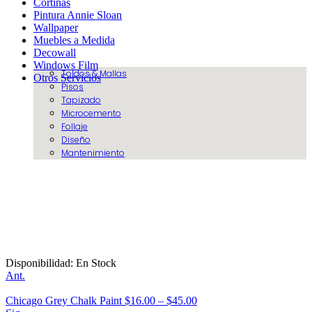
Cortinas
Pintura Annie Sloan
Wallpaper
Muebles a Medida
Decowall
Windows Film
Toldos & Mallas
Otros Servicios
Pisos
Tapizado
Microcemento
Follaje
Diseño
Mantenimiento
Disponibilidad:
En Stock
Ant.
Chicago Grey Chalk Paint
$
16.00
–
$
45.00