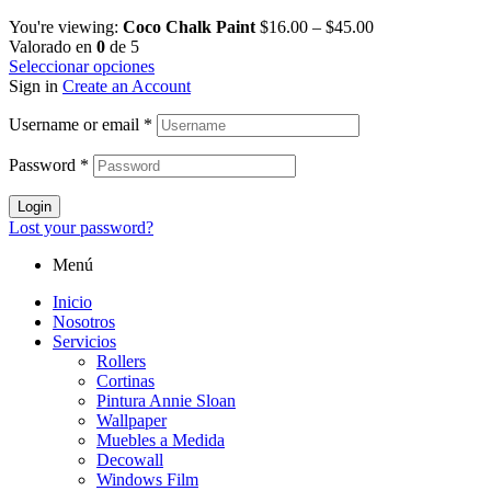
You're viewing:
Coco Chalk Paint
$
16.00
–
$
45.00
Valorado en
0
de 5
Seleccionar opciones
Sign in
Create an Account
Username or email
*
Password
*
Login
Lost your password?
Menú
Inicio
Nosotros
Servicios
Rollers
Cortinas
Pintura Annie Sloan
Wallpaper
Muebles a Medida
Decowall
Windows Film