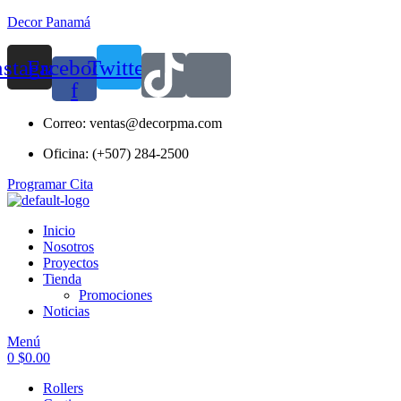
Decor Panamá
nstagram
Facebook-
Twitter
f
Correo: ventas@decorpma.com
Oficina: (+507) 284-2500
Programar Cita
Inicio
Nosotros
Proyectos
Tienda
Promociones
Noticias
Menú
0
$
0.00
Rollers