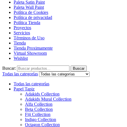
Paleta Satin Paint
Paleta Wall Paint
Política de Cookies
Política de privacidad
Política Tienda
Proyectos
Servicios
Términos de Uso
Tienda
Tienda Proximamente
Virtual Showroom
Wishlist
Buscar:
Buscar
Todas las categorías
Todas las categorías
Papel Tapiz
Adakids Collection
Adakids Mural Collection
Alfa Collection
Beta Collection
Fiji Collection
Indigo Collection
Octagon Collection