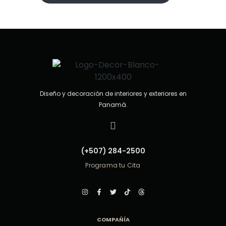
n
0
d
e
5
Diseño y decoración de interiores y exteriores en
Panamá.
(+507) 284-2500
Programa tu Cita
COMPAÑÍA