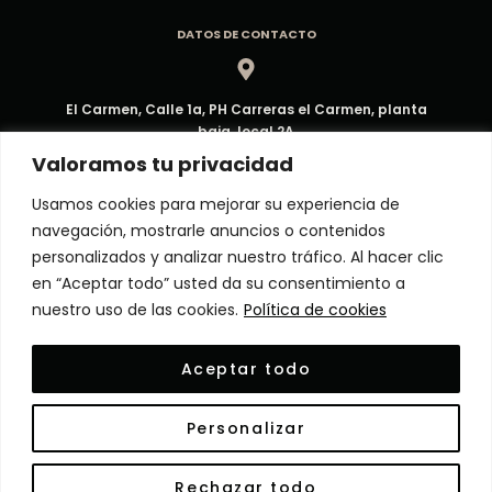
DATOS DE CONTACTO
El Carmen, Calle 1a, PH Carreras el Carmen, planta
baja, local 2A
Dirección
Valoramos tu privacidad
Usamos cookies para mejorar su experiencia de
navegación, mostrarle anuncios o contenidos
ventas@decorpma.com
personalizados y analizar nuestro tráfico. Al hacer clic
Correo electrónico
en “Aceptar todo” usted da su consentimiento a
nuestro uso de las cookies.
Política de cookies
(+507) 6909-6295
Aceptar todo
Atención al Cliente
Personalizar
© Copyright 2024 Decor Panamá. Todos los derechos
Rechazar todo