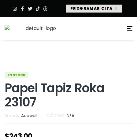
PROGRAMAR CITA
EN STOCK
Papel Tapiz Roka
23107
Brands:
Adawall
CÓDIGO:
N/A
$
243.00