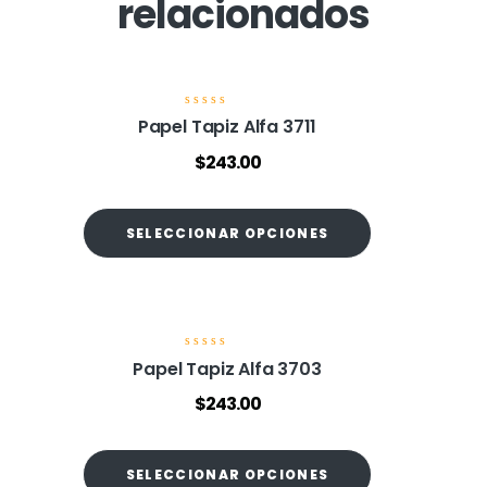
relacionados
V
Papel Tapiz Alfa 3711
a
l
$
243.00
o
r
a
d
o
SELECCIONAR OPCIONES
e
n
0
d
e
5
V
Papel Tapiz Alfa 3703
a
l
$
243.00
o
r
a
d
o
SELECCIONAR OPCIONES
e