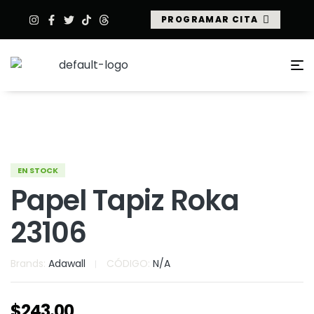
PROGRAMAR CITA
EN STOCK
Papel Tapiz Roka
23106
Brands:
Adawall
CÓDIGO:
N/A
$
243.00