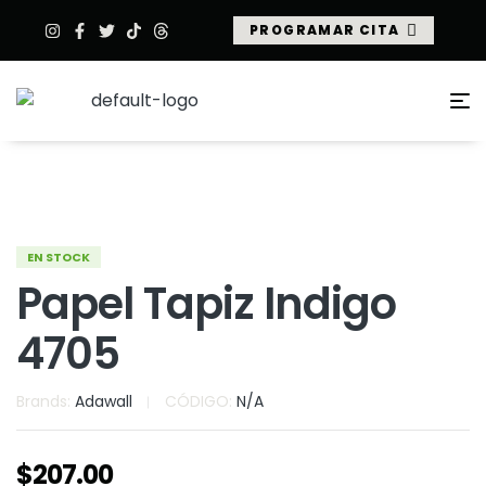
PROGRAMAR CITA
EN STOCK
Papel Tapiz Indigo
4705
Brands:
Adawall
CÓDIGO:
N/A
$
207.00