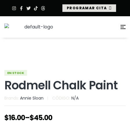
PROGRAMAR CITA
EN STOCK
Rodmell Chalk Paint
Brands:
Annie Sloan
CÓDIGO:
N/A
$
16.00
–
$
45.00