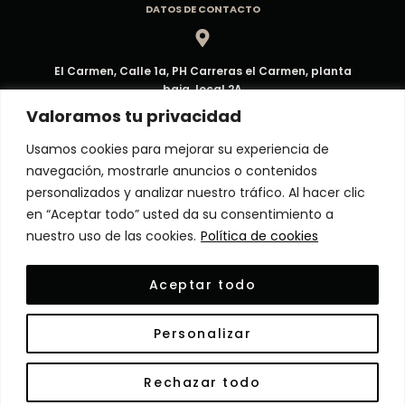
DATOS DE CONTACTO
El Carmen, Calle 1a, PH Carreras el Carmen, planta
baja, local 2A
Dirección
Valoramos tu privacidad
Usamos cookies para mejorar su experiencia de
navegación, mostrarle anuncios o contenidos
ventas@decorpma.com
personalizados y analizar nuestro tráfico. Al hacer clic
Correo electrónico
en “Aceptar todo” usted da su consentimiento a
nuestro uso de las cookies.
Política de cookies
(+507) 6909-6295
Aceptar todo
Atención al Cliente
Personalizar
© Copyright 2024 Decor Panamá. Todos los derechos
Rechazar todo
reservados. Powered by
HighTech
.