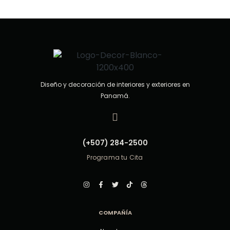
d
e
5
Diseño y decoración de interiores y exteriores en
Panamá.
(+507) 284-2500
Programa tu Cita
COMPAÑÍA