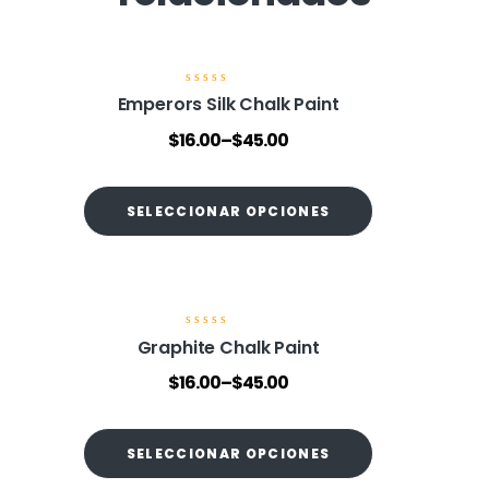
V
Emperors Silk Chalk Paint
a
l
$
16.00
–
$
45.00
o
r
a
d
o
SELECCIONAR OPCIONES
e
n
0
d
e
5
V
Graphite Chalk Paint
a
l
$
16.00
–
$
45.00
o
r
a
d
o
SELECCIONAR OPCIONES
e
n