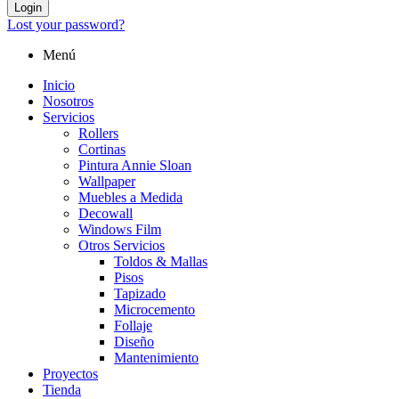
Login
Lost your password?
Menú
Inicio
Nosotros
Servicios
Rollers
Cortinas
Pintura Annie Sloan
Wallpaper
Muebles a Medida
Decowall
Windows Film
Otros Servicios
Toldos & Mallas
Pisos
Tapizado
Microcemento
Follaje
Diseño
Mantenimiento
Proyectos
Tienda