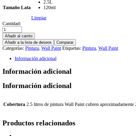
2.5L
Tamaño Lata
120ml
Limpiar
Cantidad:
Añadir al carrito
Añadir a la lista de deseos
Comparar
Categorías:
Pintura
,
Wall Paint
Etiquetas:
Pintura
,
Wall Paint
Información adicional
Información adicional
Información adicional
Cobertura
2.5 litros de pintura Wall Paint cubren aproximadamente 
Productos relacionados