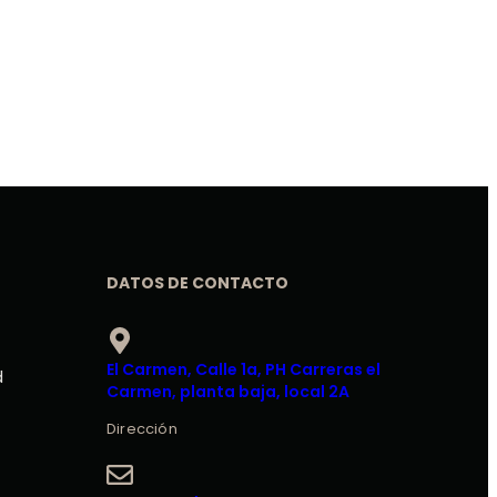
DATOS DE CONTACTO
El Carmen, Calle 1a, PH Carreras el
d
Carmen, planta baja, local 2A
Dirección