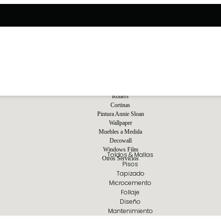
Rollers
Cortinas
Pintura Annie Sloan
Wallpaper
Muebles a Medida
Decowall
Windows Film
Toldos & Mallas
Otros Servicios
Pisos
Tapizado
Microcemento
Follaje
Diseño
Mantenimiento