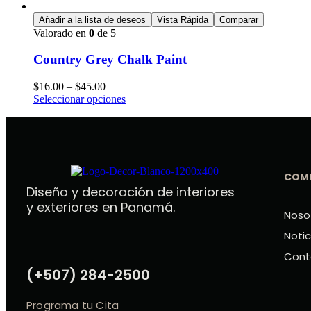
Añadir a la lista de deseos
Vista Rápida
Comparar
Valorado en
0
de 5
Country Grey Chalk Paint
$
16.00
–
$
45.00
Seleccionar opciones
COM
Diseño y decoración de interiores
y exteriores en Panamá.
Noso
Notic
Cont
(+507) 284-2500
Programa tu Cita