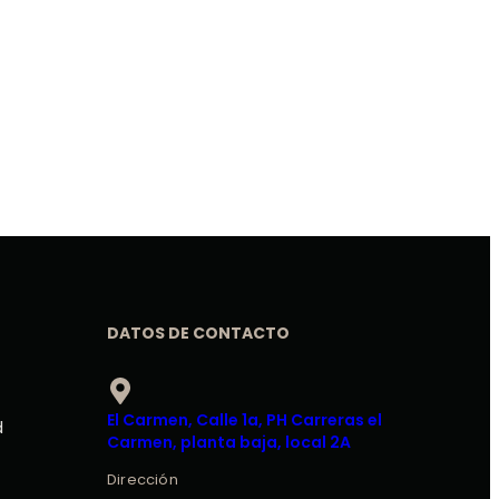
DATOS DE CONTACTO
El Carmen, Calle 1a, PH Carreras el
d
Carmen, planta baja, local 2A
Dirección