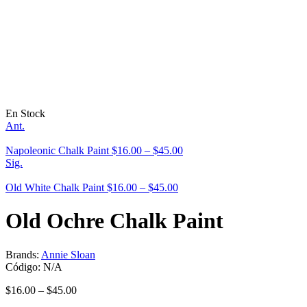
En Stock
Ant.
Napoleonic Chalk Paint
$
16.00
–
$
45.00
Sig.
Old White Chalk Paint
$
16.00
–
$
45.00
Old Ochre Chalk Paint
Brands:
Annie Sloan
Código:
N/A
$
16.00
–
$
45.00