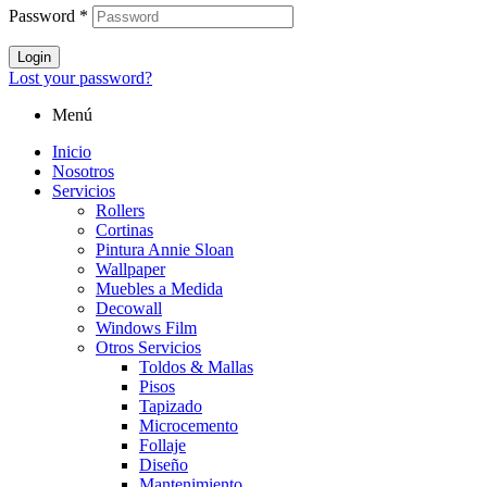
Password
*
Login
Lost your password?
Menú
Inicio
Nosotros
Servicios
Rollers
Cortinas
Pintura Annie Sloan
Wallpaper
Muebles a Medida
Decowall
Windows Film
Otros Servicios
Toldos & Mallas
Pisos
Tapizado
Microcemento
Follaje
Diseño
Mantenimiento