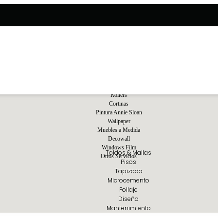
Rollers
Cortinas
Pintura Annie Sloan
Wallpaper
Muebles a Medida
Decowall
Windows Film
Toldos & Mallas
Otros Servicios
Pisos
Tapizado
Microcemento
Follaje
Diseño
Mantenimiento