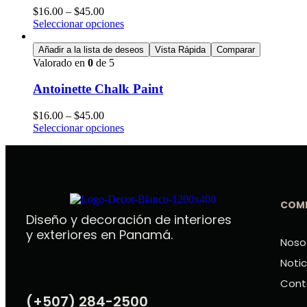
$
16.00
–
$
45.00
Seleccionar opciones
Añadir a la lista de deseos
Vista Rápida
Comparar
Valorado en
0
de 5
Antoinette Chalk Paint
$
16.00
–
$
45.00
Seleccionar opciones
COM
Diseño y decoración de interiores
y exteriores en Panamá.
Noso
Notic
Cont
(+507) 284-2500