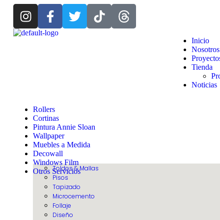
Inicio
Nosotros
Proyecto
Tienda
Pr
Noticias
Rollers
Cortinas
Pintura Annie Sloan
Wallpaper
Muebles a Medida
Decowall
Windows Film
Toldos & Mallas
Otros Servicios
Pisos
Tapizado
Microcemento
Follaje
Diseño