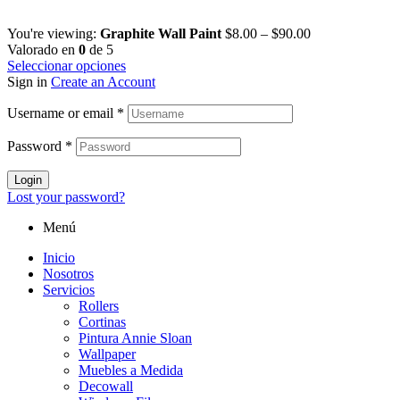
You're viewing:
Graphite Wall Paint
$
8.00
–
$
90.00
Valorado en
0
de 5
Seleccionar opciones
Sign in
Create an Account
Username or email
*
Password
*
Login
Lost your password?
Menú
Inicio
Nosotros
Servicios
Rollers
Cortinas
Pintura Annie Sloan
Wallpaper
Muebles a Medida
Decowall