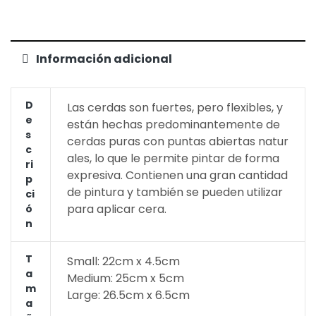
Información adicional
D
Las cerdas son fuertes, pero flexibles, y
E
están hechas predominantemente de
S
cerdas puras con puntas abiertas natur
C
ales, lo que le permite pintar de forma
Ri
expresiva. Contienen una gran cantidad
P
de pintura y también se pueden utilizar
Ci
para aplicar cera.
Ó
N
T
Small: 22cm x 4.5cm
A
Medium: 25cm x 5cm
M
Large: 26.5cm x 6.5cm
A