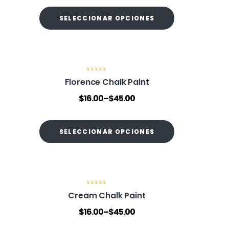
d
o
SELECCIONAR OPCIONES
e
n
0
d
e
5
V
Florence Chalk Paint
a
l
$
16.00
–
$
45.00
o
r
a
d
o
SELECCIONAR OPCIONES
e
n
0
d
e
5
V
Cream Chalk Paint
a
l
$
16.00
–
$
45.00
o
r
a