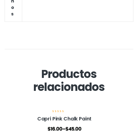
Ñ
O
S
Productos
relacionados
V
Capri Pink Chalk Paint
a
l
$
16.00
–
$
45.00
o
r
a