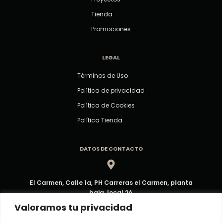
Tienda
Promociones
LEGAL
Términos de Uso
Política de privacidad
Política de Cookies
Política Tienda
DATOS DE CONTACTO
El Carmen, Calle 1a, PH Carreras el Carmen, planta
baja, local 2A
Dirección
Valoramos tu privacidad