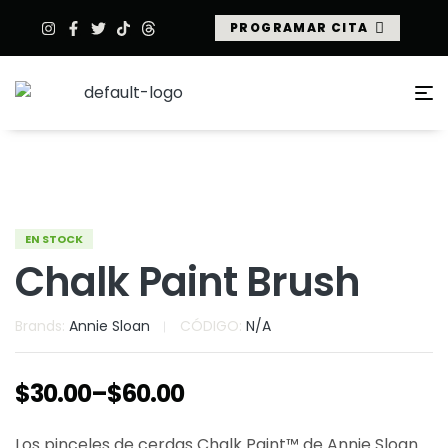
PROGRAMAR CITA
EN STOCK
Chalk Paint Brush
Brands:
Annie Sloan
CÓDIGO:
N/A
$
30.00
–
$
60.00
Los pinceles de cerdas Chalk Paint™ de Annie Sloan