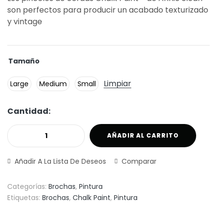
son perfectos para producir un acabado texturizado
y vintage
Tamaño
Limpiar
Large
Medium
Small
Cantidad:
AÑADIR AL CARRITO
Añadir A La Lista De Deseos
Comparar
Categorías:
Brochas
,
Pintura
Etiquetas:
Brochas
,
Chalk Paint
,
Pintura