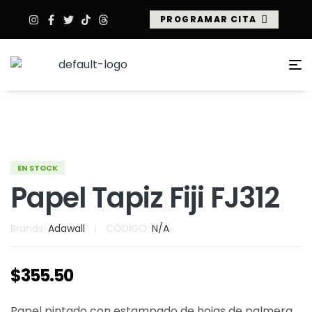
PROGRAMAR CITA
EN STOCK
Papel Tapiz Fiji FJ312
Brands:
Adawall
CÓDIGO:
N/A
$
355.50
Papel pintado con estampado de hojas de palmera.