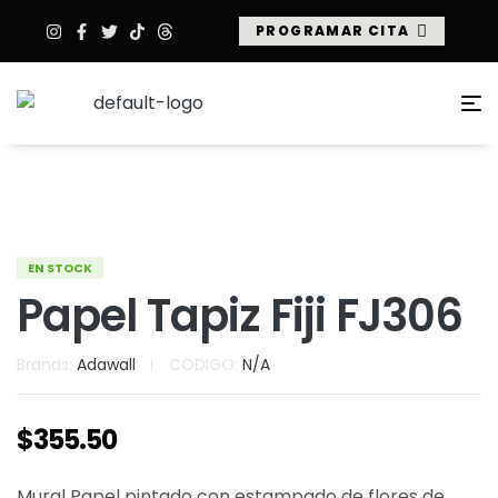
PROGRAMAR CITA
EN STOCK
Papel Tapiz Fiji FJ306
Brands:
Adawall
CÓDIGO:
N/A
$
355.50
Mural Papel pintado con estampado de flores de