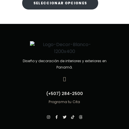
o
SELECCIONAR OPCIONES
e
n
0
d
e
5
Diseño y decoración de interiores y exteriores en
Panamá.
(+507) 284-2500
Programa tu Cita