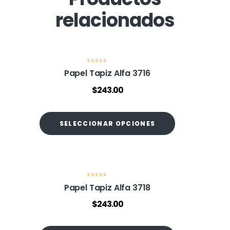
relacionados
V
Papel Tapiz Alfa 3716
a
l
$
243.00
o
r
a
d
o
SELECCIONAR OPCIONES
e
n
0
d
e
5
V
Papel Tapiz Alfa 3718
a
l
$
243.00
o
r
a
d