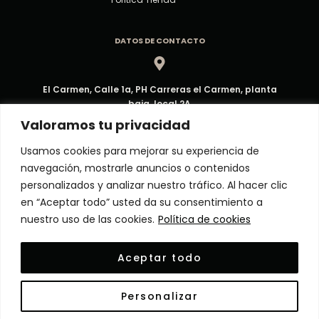
DATOS DE CONTACTO
El Carmen, Calle 1a, PH Carreras el Carmen, planta
baja, local 2A
Dirección
Valoramos tu privacidad
Usamos cookies para mejorar su experiencia de
navegación, mostrarle anuncios o contenidos
ventas@decorpma.com
personalizados y analizar nuestro tráfico. Al hacer clic
Correo electrónico
en “Aceptar todo” usted da su consentimiento a
nuestro uso de las cookies.
Política de cookies
(+507) 6909-6295
Aceptar todo
Atención al Cliente
Personalizar