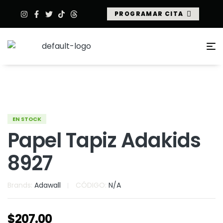
PROGRAMAR CITA
EN STOCK
Papel Tapiz Adakids
8927
Brands:
Adawall
CÓDIGO:
N/A
$
207.00