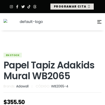
PROGRAMAR CITA
EN STOCK
Papel Tapiz Adakids
Mural WB2065
Brands:
Adawall
CÓDIGO:
WB2065-4
$
355.50