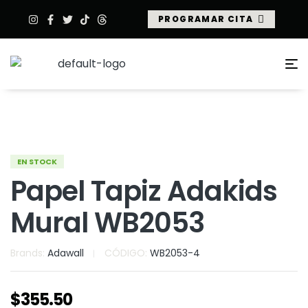
PROGRAMAR CITA
EN STOCK
Papel Tapiz Adakids
Mural WB2053
Brands:
Adawall
CÓDIGO:
WB2053-4
$
355.50