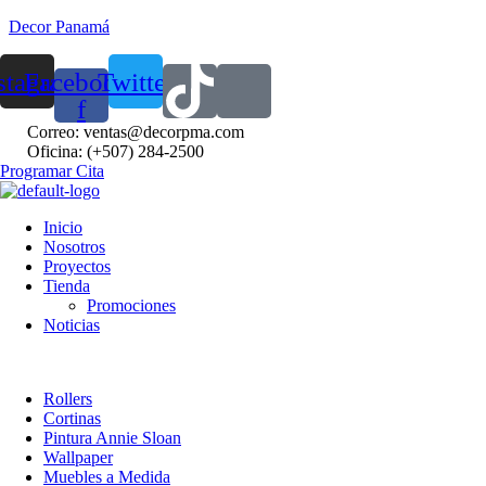
Decor Panamá
stagram
Facebook-
Twitter
f
Correo: ventas@decorpma.com
Oficina: (+507) 284-2500
Programar Cita
Inicio
Nosotros
Proyectos
Tienda
Promociones
Noticias
Rollers
Cortinas
Pintura Annie Sloan
Wallpaper
Muebles a Medida