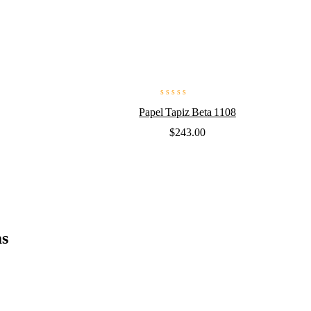
Valorado
Papel Tapiz Beta 1108
en
0
$
243.00
de
5
ms