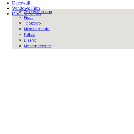
Decowall
Windows Film
Toldos & Mallas
Otros Servicios
Pisos
Tapizado
Microcemento
Follaje
Diseño
Mantenimiento