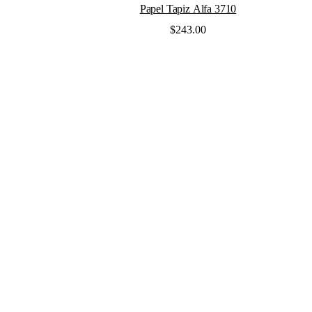
Valorado
Papel Tapiz Alfa 3710
en
0
$
243.00
de
5