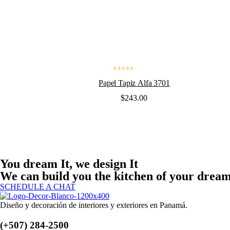
Valorado
Papel Tapiz Alfa 3701
en
0
$
243.00
de
5
You dream It, we design It
We can build you the kitchen of your drea
SCHEDULE A CHAT
Diseño y decoración de interiores y exteriores en Panamá.
(+507) 284-2500