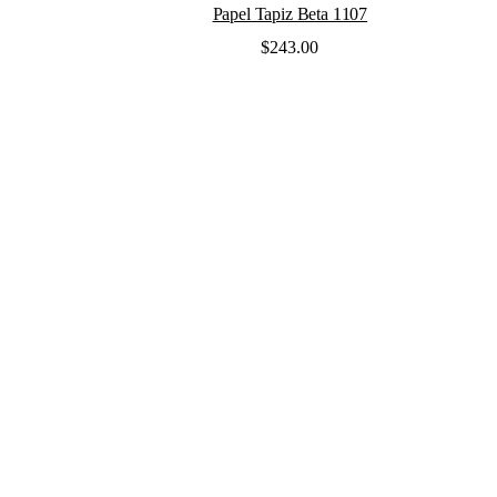
Valorado
Papel Tapiz Beta 1107
en
0
$
243.00
de
5